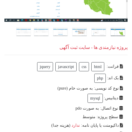
پروژه نیازمندی ها - سایت ثبت آگهی
فرانت:
jquery
javascript
css
html
بک اند:
php
نوع کد نویسی: به صورت خام (pure)
دیتابیس:
mysql
نوع اتصال: به صورت pdo
سطح پروژه: متوسط
داکیومنت یا پایان نامه:
ندارد
(هزینه جدا)