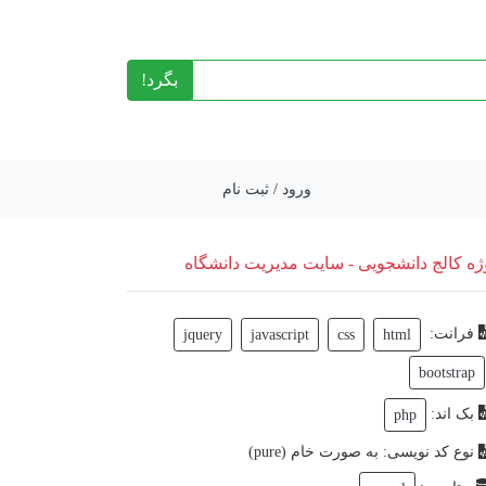
بگرد!
ورود
/
ثبت نام
ژه کالج دانشجویی - سایت مدیریت دانشگاه
فرانت:
jquery
javascript
css
html
bootstrap
بک اند:
php
نوع کد نویسی: به صورت خام (pure)